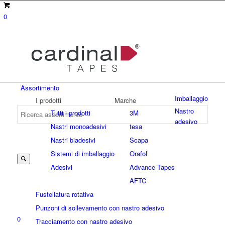
0
Assortimento
Imballaggio
I prodotti
Marche
Nastro
Tutti i prodotti
3M
adesivo
Nastri monoadesivi
tesa
Suche
Nastri biadesivi
Scapa
Sistemi di imballaggio
Orafol
Adesivi
Advance Tapes
nach:
AFTC
Fustellatura rotativa
Punzoni di sollevamento con nastro adesivo
0
Tracciamento con nastro adesivo