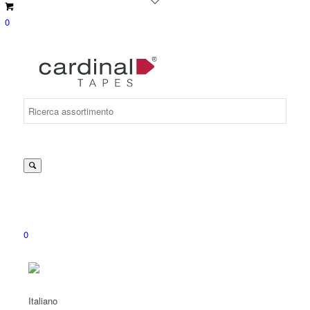
0
Suche
nach:
0