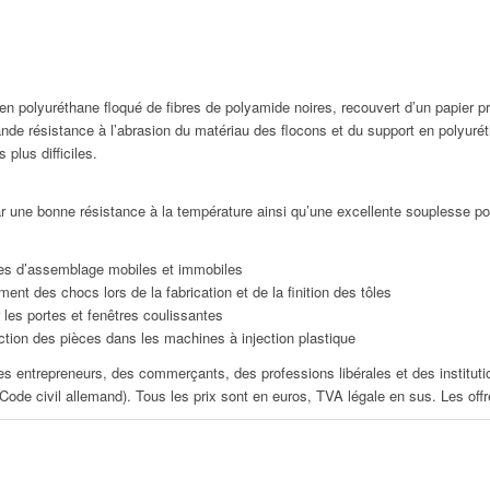
 polyuréthane floqué de fibres de polyamide noires, recouvert d’un papier pro
ande résistance à l’abrasion du matériau des flocons et du support en polyurét
plus difficiles.
r une bonne résistance à la température ainsi qu’une excellente souplesse po
ces d’assemblage mobiles et immobiles
nt des chocs lors de la fabrication et de la finition des tôles
 les portes et fenêtres coulissantes
ction des pièces dans les machines à injection plastique
s entrepreneurs, des commerçants, des professions libérales et des instituti
e civil allemand). Tous les prix sont en euros, TVA légale en sus. Les of