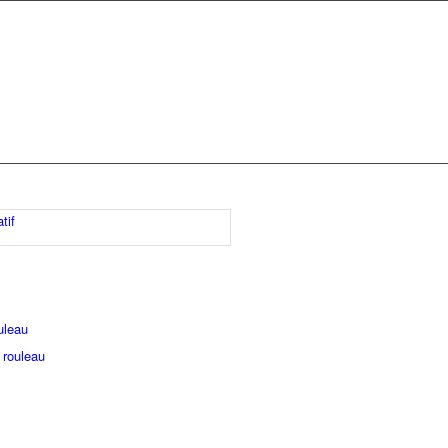
tif
uleau
 rouleau