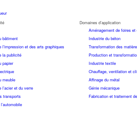
ueur
ité
Domaines d’application
Aménagement de foires et
u bâtiment
Industrie du béton
e l’impression et des arts graphiques
Transformation des matière
e la publicité
Production et transformatio
u papier
Industrie textile
lectrique
Chauffage, ventilation et cl
du meuble
Affinage du métal
e l’acier et du verre
Génie mécanique
s transports
Fabrication et traitement d
 l’automobile