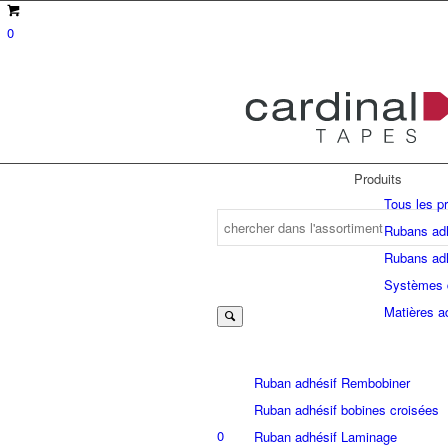
0
Produits
Tous les p
Rubans adh
Rubans adh
Suche
Systèmes 
Matières a
nach:
Ruban adhésif Rembobiner
Ruban adhésif bobines croisées
0
Ruban adhésif Laminage