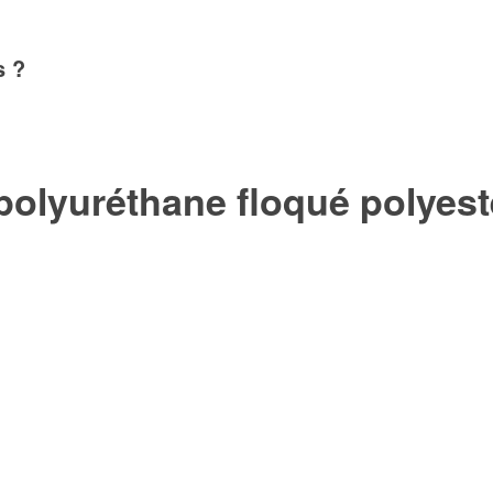
s ?
olyuréthane floqué polyest