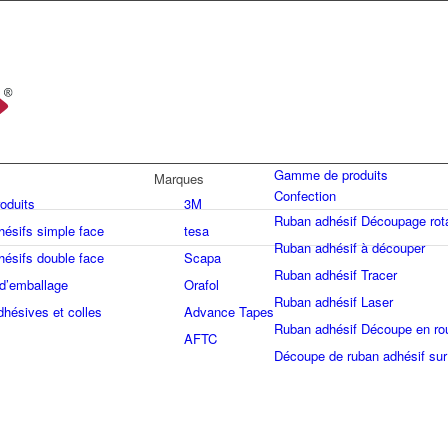
Gamme de produits
Marques
Confection
roduits
3M
Ruban adhésif Découpage rota
ésifs simple face
tesa
Ruban adhésif à découper
ésifs double face
Scapa
Ruban adhésif Tracer
d’emballage
Orafol
Ruban adhésif Laser
dhésives et colles
Advance Tapes
Ruban adhésif Découpe en ro
AFTC
Découpe de ruban adhésif sur