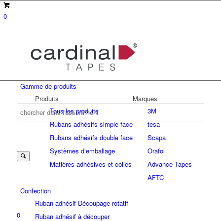
0
Gamme de produits
Produits
Marques
Tous les produits
3M
Rubans adhésifs simple face
tesa
Suche
Rubans adhésifs double face
Scapa
Systèmes d’emballage
Orafol
Matières adhésives et colles
Advance Tapes
nach:
AFTC
Confection
Ruban adhésif Découpage rotatif
0
Ruban adhésif à découper