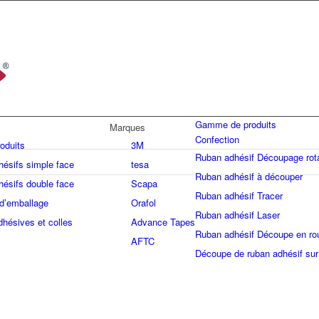
Gamme de produits
Marques
Confection
roduits
3M
Ruban adhésif Découpage rota
ésifs simple face
tesa
Ruban adhésif à découper
ésifs double face
Scapa
Ruban adhésif Tracer
d’emballage
Orafol
Ruban adhésif Laser
dhésives et colles
Advance Tapes
Ruban adhésif Découpe en ro
AFTC
Découpe de ruban adhésif sur