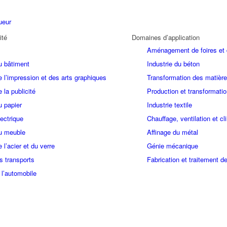
ueur
ité
Domaines d’application
Aménagement de foires et
u bâtiment
Industrie du béton
e l’impression et des arts graphiques
Transformation des matière
e la publicité
Production et transformatio
u papier
Industrie textile
lectrique
Chauffage, ventilation et cl
du meuble
Affinage du métal
e l’acier et du verre
Génie mécanique
s transports
Fabrication et traitement d
 l’automobile