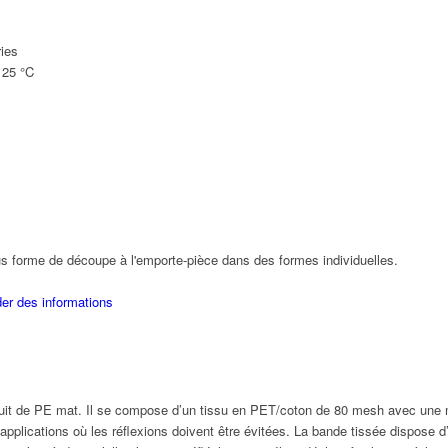
ies
125 °C
us forme de découpe à l'emporte-pièce dans des formes individuelles.
r des informations
uit de PE mat. Il se compose d’un tissu en PET/coton de 80 mesh avec une 
les applications où les réflexions doivent être évitées. La bande tissée dispos