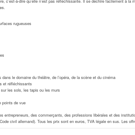
, c’est-à-dire qu’elle n’est pas réfléchissante. Il se déchire facilement à la 
es.
urfaces rugueuses
ies
s dans le domaine du théâtre, de l’opéra, de la scène et du cinéma
s et réfléchissants
 sur les sols, les tapis ou les murs
 points de vue
s entrepreneurs, des commerçants, des professions libérales et des instituti
e civil allemand). Tous les prix sont en euros, TVA légale en sus. Les of