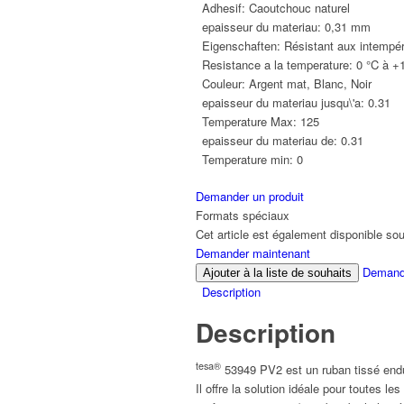
Adhesif:
Caoutchouc naturel
epaisseur du materiau:
0,31 mm
Eigenschaften:
Résistant aux intempér
Resistance a la temperature:
0 °C à +
Couleur:
Argent mat, Blanc, Noir
epaisseur du materiau jusqu\'a:
0.31
Temperature Max:
125
epaisseur du materiau de:
0.31
Temperature min:
0
Demander un produit
Formats spéciaux
Cet article est également disponible so
Demander maintenant
Demande
Ajouter à la liste de souhaits
Description
Description
tesa®
53949 PV2 est un ruban tissé end
Il offre la solution idéale pour toutes 