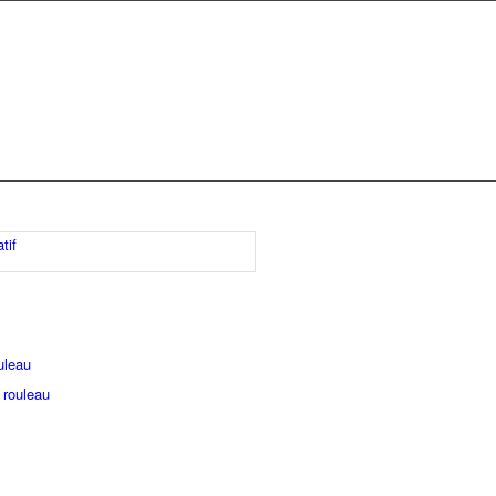
tif
uleau
 rouleau