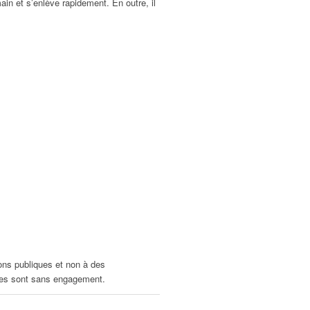
main et s’enlève rapidement. En outre, il
ons publiques et non à des
fres sont sans engagement.