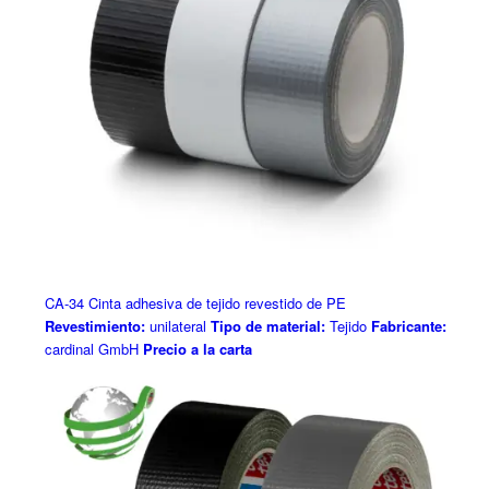
CA-34 Cinta adhesiva de tejido revestido de PE
Revestimiento:
unilateral
Tipo de material:
Tejido
Fabricante:
cardinal GmbH
Precio a la carta