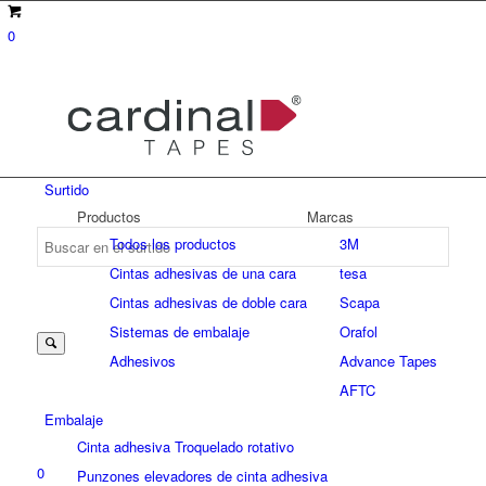
0
Surtido
Productos
Marcas
Todos los productos
3M
Cintas adhesivas de una cara
tesa
Suche
Cintas adhesivas de doble cara
Scapa
Sistemas de embalaje
Orafol
Adhesivos
Advance Tapes
nach:
AFTC
Embalaje
Cinta adhesiva Troquelado rotativo
0
Punzones elevadores de cinta adhesiva