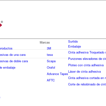
Surtido
Marcas
Embalaje
productos
3M
Cinta adhesiva Troquelado r
esivas de una cara
tesa
Punzones elevadores de ci
esivas de doble cara
Scapa
Ploteo con cinta adhesiva
de embalaje
Orafol
Láser de cinta adhesiva
Advance Tapes
Cinta adhesiva cortada en r
AFTC
Corte de rebobinado de cin
s