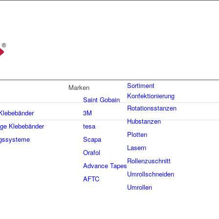
Sortiment
Marken
Konfektionierung
Saint Gobain
Rotationsstanzen
 Klebebänder
3M
Hubstanzen
ige Klebebänder
tesa
Plotten
gssysteme
Scapa
Lasern
Orafol
Rollenzuschnitt
Advance Tapes
Umrollschneiden
AFTC
Umrollen