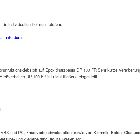
t in individuellen Formen lieferbar.
en anfordern
uktionsklebstoff auf Epoxidharzbasis DP 100 FR Sehr kurze Verarbeitungs
Fließverhalten DP 100 FR ist nicht fließend eingestellt
t
e ABS und PC, Faserverbundwerkstoffen, sowie von Keramik, Beton, Glas und
Metallbe- und -verarbeitung, im Bauwesen etc.