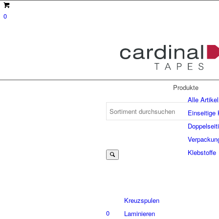
0
Produkte
Alle Artikel
Einseitige
Doppelseit
Suche
Verpackun
Klebstoffe
nach:
Kreuzspulen
0
Laminieren