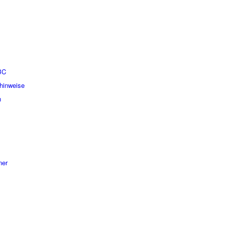
BC
hinweise
n
ner