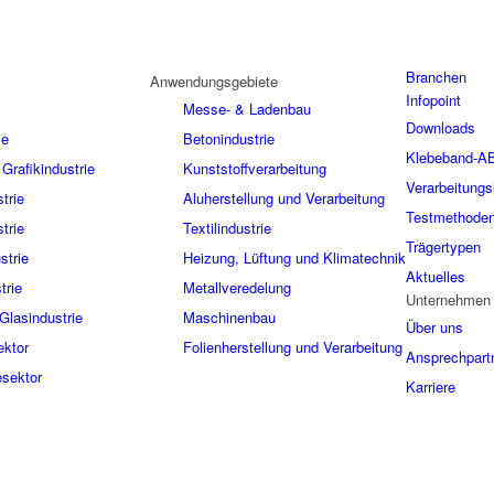
Branchen
Anwendungsgebiete
Infopoint
Messe- & Ladenbau
Downloads
ie
Betonindustrie
Klebeband-A
Grafikindustrie
Kunststoffverarbeitung
Verarbeitungs
trie
Aluherstellung und Verarbeitung
Testmethode
trie
Textilindustrie
Trägertypen
strie
Heizung, Lüftung und Klimatechnik
Aktuelles
trie
Metallveredelung
Unternehmen
Glasindustrie
Maschinenbau
Über uns
ektor
Folienherstellung und Verarbeitung
Ansprechpart
sektor
Karriere