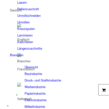
Lasern
Rollenzuschnitt
Umrollschneiden
Umrollen
Kreuzspulen
Laminieren
Kaschieren
Längenzuschnitte
Branchen
Branchen
Übersicht
Bauindustrie
Druck- und Grafikindustrie
Werbeindustrie
Papierindustrie
Elektroindustrie
Möbelindustrie