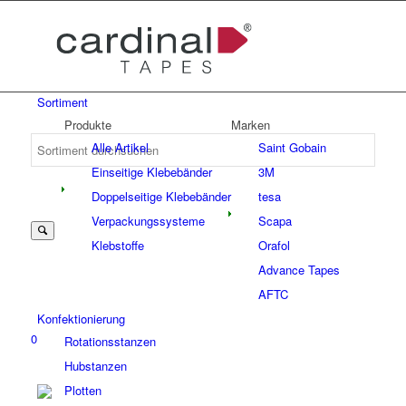
Sortiment
Produkte
Marken
Alle Artikel
Saint Gobain
Einseitige Klebebänder
3M
Doppelseitige Klebebänder
tesa
Verpackungssysteme
Scapa
Klebstoffe
Orafol
Advance Tapes
AFTC
Konfektionierung
0
Rotationsstanzen
Hubstanzen
Plotten