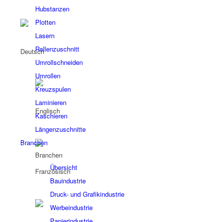
Hubstanzen
Plotten
Lasern
Rollenzuschnitt
Umrollschneiden
Umrollen
Kreuzspulen
Laminieren
Kaschieren
Längenzuschnitte
Branchen
Branchen
Übersicht
Bauindustrie
Druck- und Grafikindustrie
Werbeindustrie
Papierindustrie