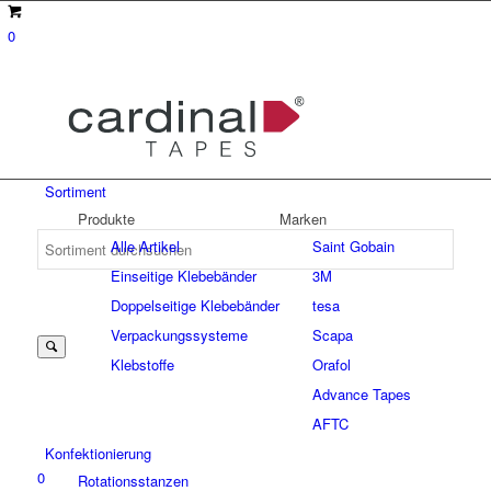
0
Sortiment
Produkte
Marken
Alle Artikel
Saint Gobain
Einseitige Klebebänder
3M
Suche
Doppelseitige Klebebänder
tesa
Verpackungssysteme
Scapa
Klebstoffe
Orafol
nach:
Advance Tapes
AFTC
Konfektionierung
0
Rotationsstanzen