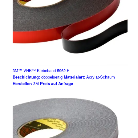
3M™ VHB™ Klebeband 5962 F
Beschichtung:
doppelseitig
Materialart:
Acrylat-Schaum
Hersteller:
3M
Preis auf Anfrage