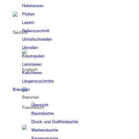
Hubstanzen
Plotten
Lasern
Rollenzuschnitt
Umrollschneiden
Umrollen
Kreuzspulen
Laminieren
Kaschieren
Längenzuschnitte
Branchen
Branchen
Übersicht
Bauindustrie
Druck- und Grafikindustrie
Werbeindustrie
Papierindustrie