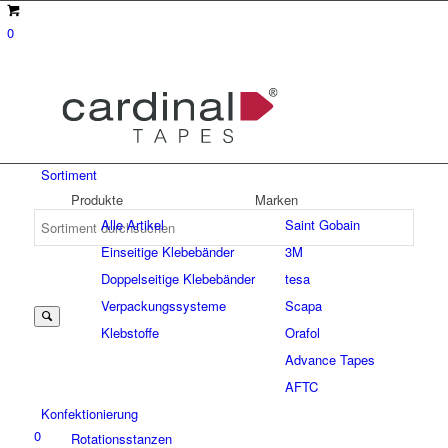
0
Sortiment
Produkte
Marken
Alle Artikel
Saint Gobain
Einseitige Klebebänder
3M
Suche
Doppelseitige Klebebänder
tesa
Verpackungssysteme
Scapa
Klebstoffe
Orafol
nach:
Advance Tapes
AFTC
Konfektionierung
0
Rotationsstanzen