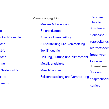
Branchen
Anwendungsgebiete
Infopoint
Messe- & Ladenbau
Downloads
ie
Betonindustrie
Klebeband-A
Grafikindustrie
Kunststoffverarbeitung
Verarbeitungs
trie
Aluherstellung und Verarbeitung
Testmethode
trie
Textilindustrie
Trägertypen
strie
Heizung, Lüftung und Klimatechnik
Aktuelles
trie
Metallveredelung
Unternehmen
Glasindustrie
Maschinenbau
Über uns
ektor
Folienherstellung und Verarbeitung
Ansprechpart
sektor
Karriere