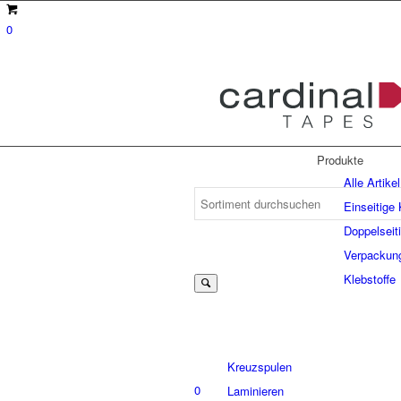
0
Produkte
Alle Artikel
Einseitige
Doppelseit
Suche
Verpackun
Klebstoffe
nach:
Kreuzspulen
0
Laminieren