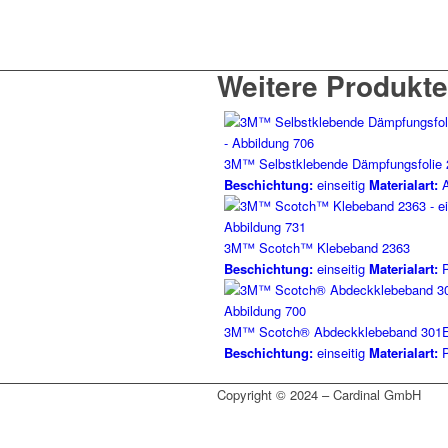
Weitere Produkte
3M™ Selbstklebende Dämpfungsfolie 
Beschichtung:
einseitig
Materialart:
A
3M™ Scotch™ Klebeband 2363
Beschichtung:
einseitig
Materialart:
P
3M™ Scotch® Abdeckklebeband 301
Beschichtung:
einseitig
Materialart:
P
Copyright © 2024 – Cardinal GmbH