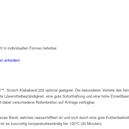
t in individuellen Formen lieferbar.
en anfordern
3M™ Scotch Klebeband 202 optimal geeignet. Die besonderen Vorteile des fei
e Lösemittelbeständigkeit, eine gute Soforthaftung und eine hohe Einreißbestä
 dabei verschiedene Rollenbreiten auf Anfrage verfügbar.
es Band, welches nassschliffest ist und sich durch eine gute Entfernbarkeit
t es kurzzeitig temperaturbeständig bis 120°C (30 Minuten).