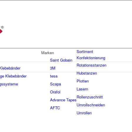
Sortiment
Marken
Konfektionierung
Saint Gobain
Rotationsstanzen
 Klebebänder
3M
Hubstanzen
ige Klebebänder
tesa
Plotten
gssysteme
Scapa
Lasern
Orafol
Rollenzuschnitt
Advance Tapes
Umrollschneiden
AFTC
Umrollen