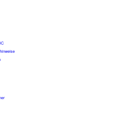
BC
hinweise
n
ner