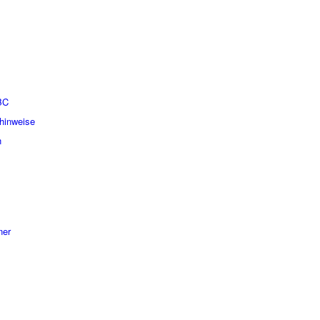
BC
hinweise
n
ner