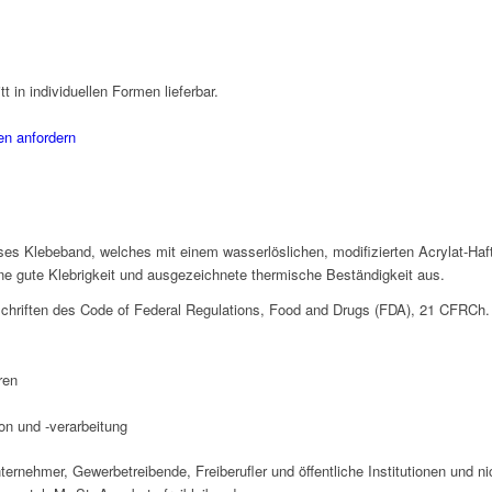
t in individuellen Formen lieferbar.
en anfordern
oses Klebeband, welches mit einem wasserlöslichen, modifizierten Acrylat-Haftk
ine gute Klebrigkeit und ausgezeichnete thermische Beständigkeit aus.
rschriften des Code of Federal Regulations, Food and Drugs (FDA), 21 CFRCh. 
ren
on und -verarbeitung
nternehmer, Gewerbetreibende, Freiberufler und öffentliche Institutionen und 