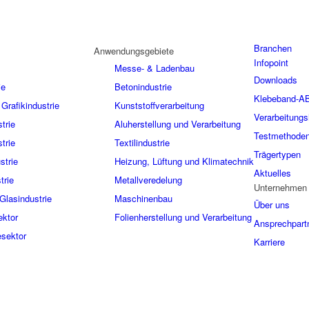
Branchen
Anwendungsgebiete
Infopoint
Messe- & Ladenbau
Downloads
ie
Betonindustrie
Klebeband-A
Grafikindustrie
Kunststoffverarbeitung
Verarbeitungs
trie
Aluherstellung und Verarbeitung
Testmethode
trie
Textilindustrie
Trägertypen
strie
Heizung, Lüftung und Klimatechnik
Aktuelles
trie
Metallveredelung
Unternehmen
Glasindustrie
Maschinenbau
Über uns
ektor
Folienherstellung und Verarbeitung
Ansprechpart
sektor
Karriere