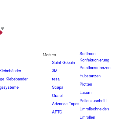
Sortiment
Marken
Konfektionierung
Saint Gobain
Rotationsstanzen
 Klebebänder
3M
Hubstanzen
ige Klebebänder
tesa
Plotten
gssysteme
Scapa
Lasern
Orafol
Rollenzuschnitt
Advance Tapes
Umrollschneiden
AFTC
Umrollen