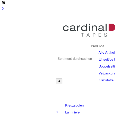
0
Produkte
Alle Artikel
Einseitige
Doppelseit
Suche
Verpackun
Klebstoffe
nach:
Kreuzspulen
0
Laminieren