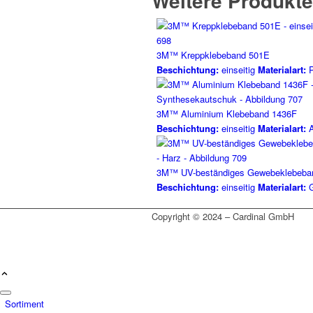
Weitere Produkte
3M™ Kreppklebeband 501E
Beschichtung:
einseitig
Materialart:
P
3M™ Aluminium Klebeband 1436F
Beschichtung:
einseitig
Materialart:
A
3M™ UV-beständiges Gewebeklebeba
Beschichtung:
einseitig
Materialart:
G
Copyright © 2024 – Cardinal GmbH
Sortiment