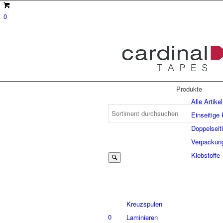
0
Produkte
Alle Artikel
Einseitige
Doppelseit
Suche
Verpackun
Klebstoffe
nach:
Kreuzspulen
0
Laminieren