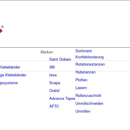
Sortiment
Marken
Konfektionierung
Saint Gobain
Rotationsstanzen
 Klebebänder
3M
Hubstanzen
ige Klebebänder
tesa
Plotten
gssysteme
Scapa
Lasern
Orafol
Rollenzuschnitt
Advance Tapes
Umrollschneiden
AFTC
Umrollen