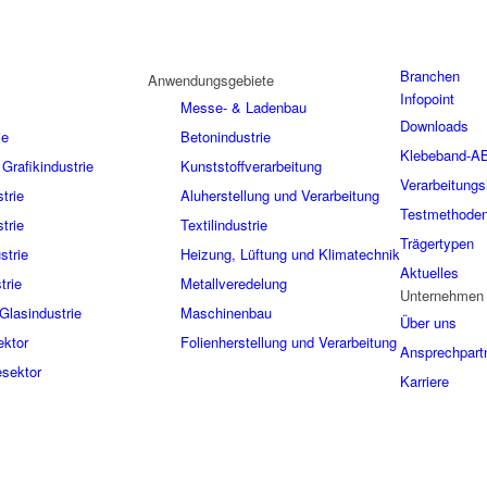
Branchen
Anwendungsgebiete
Infopoint
Messe- & Ladenbau
Downloads
ie
Betonindustrie
Klebeband-A
Grafikindustrie
Kunststoffverarbeitung
Verarbeitungs
trie
Aluherstellung und Verarbeitung
Testmethode
trie
Textilindustrie
Trägertypen
strie
Heizung, Lüftung und Klimatechnik
Aktuelles
trie
Metallveredelung
Unternehmen
Glasindustrie
Maschinenbau
Über uns
ektor
Folienherstellung und Verarbeitung
Ansprechpart
sektor
Karriere