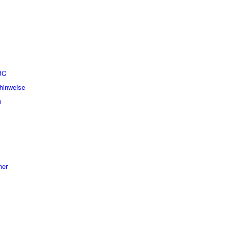
BC
hinweise
n
ner