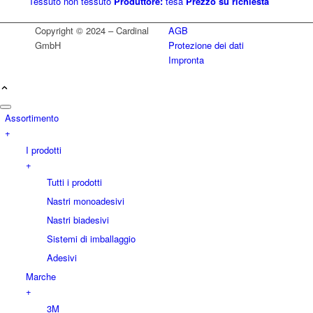
Tessuto non tessuto
Produttore:
tesa
Prezzo su richiesta
Copyright © 2024 – Cardinal
AGB
GmbH
Protezione dei dati
Impronta
Assortimento
+
I prodotti
+
Tutti i prodotti
Nastri monoadesivi
Nastri biadesivi
Sistemi di imballaggio
Adesivi
Marche
+
3M