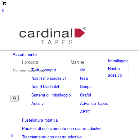
0
Assortimento
Imballaggio
I prodotti
Marche
Nastro
Tutti i prodotti
3M
adesivo
Nastri monoadesivi
tesa
Suche
Nastri biadesivi
Scapa
Sistemi di imballaggio
Orafol
Adesivi
Advance Tapes
nach:
AFTC
Fustellatura rotativa
Punzoni di sollevamento con nastro adesivo
0
Tracciamento con nastro adesivo