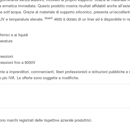
a ermetica immediata. Questo prodotto mostra risultati affidabili anche all’est
 sott’acqua. Grazie al materiale di supporto siliconico, presenta un’eccellente 
tesa®
i UV e temperature elevate.
4600 è dotato di un liner ed è disponibile in n
imici e ai liquidi
perature
nessioni
nessioni fino a 8000V
te a imprenditori, commercianti, liberi professionisti e istituzioni pubbliche e
o più IVA. Le offerte sono soggette a modifiche.
sono marchi registrati delle rispettive aziende produttrici.