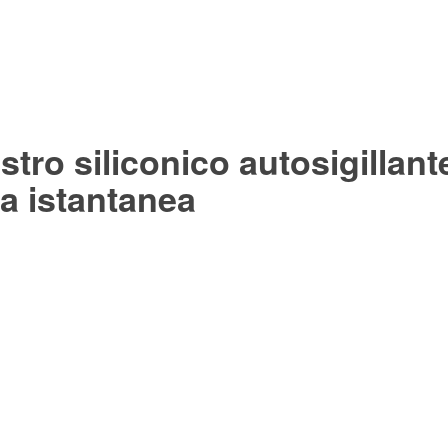
tro siliconico autosigillant
a istantanea