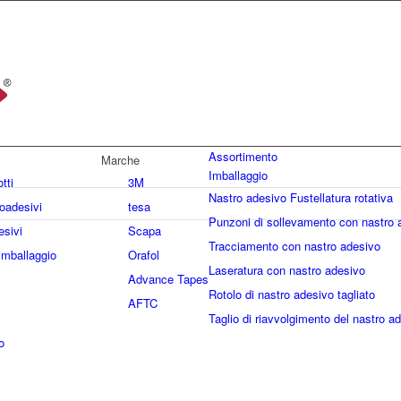
Assortimento
Marche
Imballaggio
otti
3M
Nastro adesivo Fustellatura rotativa
oadesivi
tesa
Punzoni di sollevamento con nastro 
esivi
Scapa
Tracciamento con nastro adesivo
imballaggio
Orafol
Laseratura con nastro adesivo
Advance Tapes
Rotolo di nastro adesivo tagliato
AFTC
Taglio di riavvolgimento del nastro a
o