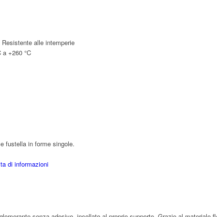
 Resistente alle intemperie
C a +260 °C
 fustella in forme singole.
ta di informazioni
lomerante senza adesivo, incollato al proprio supporto. Grazie al materiale fl