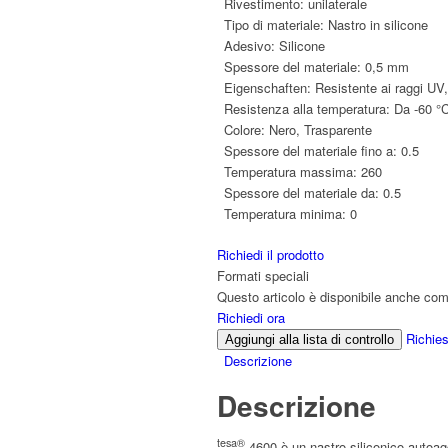
Rivestimento:
unilaterale
Tipo di materiale:
Nastro in silicone
Adesivo:
Silicone
Spessore del materiale:
0,5 mm
Eigenschaften:
Resistente ai raggi UV,
Resistenza alla temperatura:
Da -60 °
Colore:
Nero, Trasparente
Spessore del materiale fino a:
0.5
Temperatura massima:
260
Spessore del materiale da:
0.5
Temperatura minima:
0
Richiedi il prodotto
Formati speciali
Questo articolo è disponibile anche come
Richiedi ora
Richies
Aggiungi alla lista di controllo
Descrizione
Descrizione
tesa®
4600 è un nastro siliconico autoagg