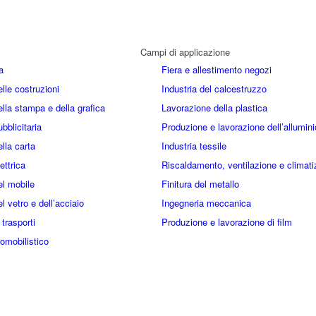
Campi di applicazione
a
Fiera e allestimento negozi
elle costruzioni
Industria del calcestruzzo
ella stampa e della grafica
Lavorazione della plastica
ubblicitaria
Produzione e lavorazione dell’allumini
ella carta
Industria tessile
ettrica
Riscaldamento, ventilazione e climat
el mobile
Finitura del metallo
el vetro e dell’acciaio
Ingegneria meccanica
 trasporti
Produzione e lavorazione di film
omobilistico