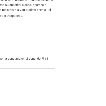
erno su superfici oleose, sporche o
resistenza a vari prodotti chimici, oli,
ero e trasparente.
 non a consumatori ai sensi del § 13