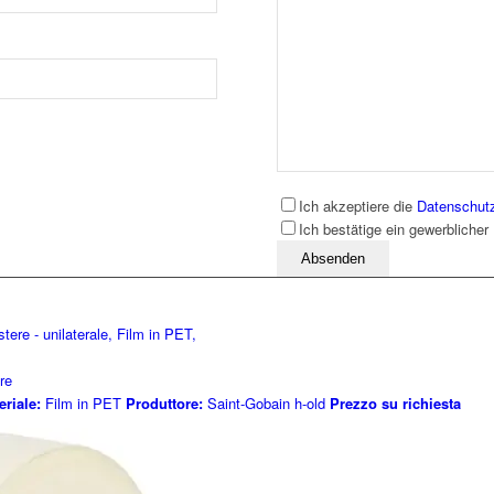
Ich akzeptiere die
Datenschut
Ich bestätige ein gewerblicher
Bitte lassen Sie dieses Feld leer
re
eriale:
Film in PET
Produttore:
Saint-Gobain h-old
Prezzo su richiesta