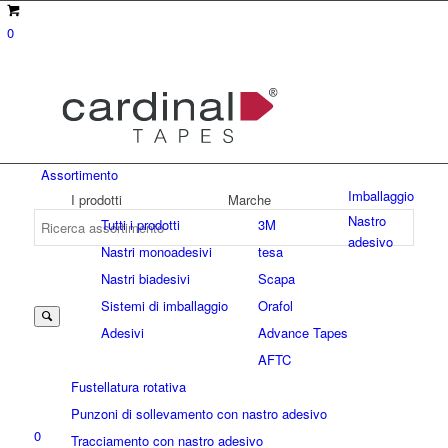
0
Assortimento
Imballaggio
I prodotti
Marche
Nastro
Tutti i prodotti
3M
adesivo
Nastri monoadesivi
tesa
Suche
Nastri biadesivi
Scapa
Sistemi di imballaggio
Orafol
Adesivi
Advance Tapes
nach:
AFTC
Fustellatura rotativa
Punzoni di sollevamento con nastro adesivo
0
Tracciamento con nastro adesivo