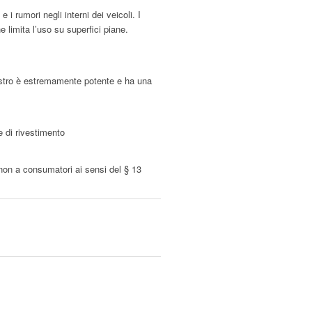
 i rumori negli interni dei veicoli. I
e limita l’uso su superfici piane.
l nastro è estremamente potente e ha una
e di rivestimento
 non a consumatori ai sensi del § 13