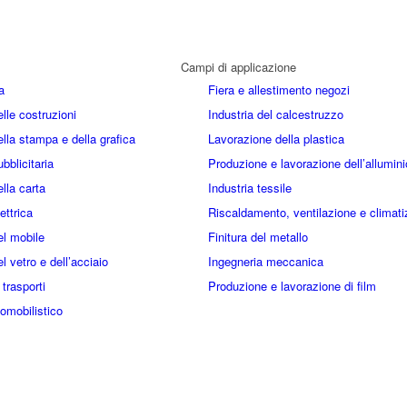
Campi di applicazione
a
Fiera e allestimento negozi
elle costruzioni
Industria del calcestruzzo
ella stampa e della grafica
Lavorazione della plastica
ubblicitaria
Produzione e lavorazione dell’allumini
ella carta
Industria tessile
ettrica
Riscaldamento, ventilazione e climat
el mobile
Finitura del metallo
el vetro e dell’acciaio
Ingegneria meccanica
 trasporti
Produzione e lavorazione di film
omobilistico