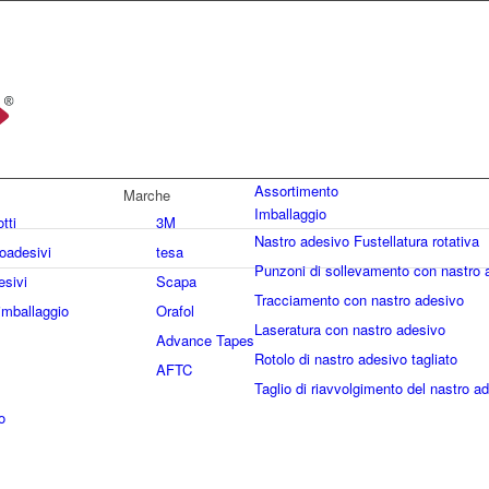
Assortimento
Marche
Imballaggio
otti
3M
Nastro adesivo Fustellatura rotativa
oadesivi
tesa
Punzoni di sollevamento con nastro 
esivi
Scapa
Tracciamento con nastro adesivo
imballaggio
Orafol
Laseratura con nastro adesivo
Advance Tapes
Rotolo di nastro adesivo tagliato
AFTC
Taglio di riavvolgimento del nastro a
o