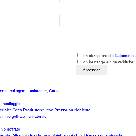
Ich akzeptiere die
Datenschut
Ich bestätige ein gewerblicher
Bitte lassen Sie dieses Feld leer
 imballaggio
eriale:
Carta
Produttore:
tesa
Prezzo su richiesta
nio goffrato
eriale:
Alluminio
Produttore:
Saint-Gobain h-old
Prezzo su richiesta