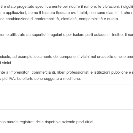
è stato progettato specificamente per ridurre il rumore, le vibrazioni, i cigolii e
te applicazioni, come il tessuto floccato e/o i feltri, non sono elastici, il che n
una combinazione di conformabilità, elasticità, comprimibilità e durata.
nte utilizzato su superfici irregolari e per isolare parti adiacenti. Inoltre, i
veicolo, ad esempio isolamento dei componenti vicini nel cruscotto e nelle are
 vicini
te a imprenditori, commercianti, liberi professionisti e istituzioni pubbliche e
o più IVA. Le offerte sono soggette a modifiche.
sono marchi registrati delle rispettive aziende produttrici.