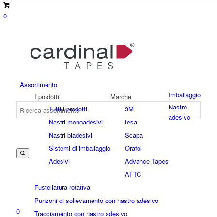
0
Assortimento
Imballaggio
I prodotti
Marche
Nastro
Tutti i prodotti
3M
adesivo
Nastri monoadesivi
tesa
Suche
Nastri biadesivi
Scapa
Sistemi di imballaggio
Orafol
Adesivi
Advance Tapes
nach:
AFTC
Fustellatura rotativa
Punzoni di sollevamento con nastro adesivo
0
Tracciamento con nastro adesivo