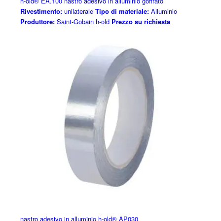
h-old® EA.100 nastro adesivo in alluminio goffrato
Rivestimento:
unilaterale
Tipo di materiale:
Alluminio
Produttore:
Saint-Gobain h-old
Prezzo su richiesta
nastro adesivo in alluminio h-old® AP030