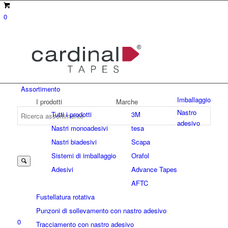
0
Assortimento
Imballaggio
I prodotti
Marche
Nastro
Tutti i prodotti
3M
adesivo
Nastri monoadesivi
tesa
Suche
Nastri biadesivi
Scapa
Sistemi di imballaggio
Orafol
Adesivi
Advance Tapes
nach:
AFTC
Fustellatura rotativa
Punzoni di sollevamento con nastro adesivo
0
Tracciamento con nastro adesivo