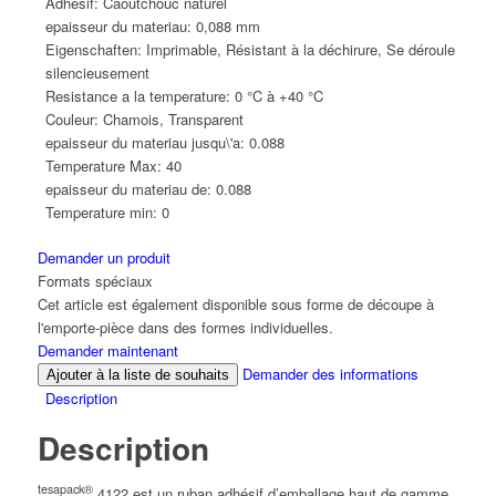
Adhesif:
Caoutchouc naturel
epaisseur du materiau:
0,088 mm
Eigenschaften:
Imprimable, Résistant à la déchirure, Se déroule
silencieusement
Resistance a la temperature:
0 °C à +40 °C
Couleur:
Chamois, Transparent
epaisseur du materiau jusqu\'a:
0.088
Temperature Max:
40
epaisseur du materiau de:
0.088
Temperature min:
0
Demander un produit
Formats spéciaux
Cet article est également disponible sous forme de découpe à
l'emporte-pièce dans des formes individuelles.
Demander maintenant
Demander des informations
Ajouter à la liste de souhaits
Description
Description
tesapack®
4122 est un ruban adhésif d’emballage haut de gamme