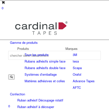
0
Gamme de produits
Produits
Marques
Tous les produits
3M
Rubans adhésifs simple face
tesa
Suche
Rubans adhésifs double face
Scapa
Systèmes d’emballage
Orafol
Matières adhésives et colles
Advance Tapes
nach:
AFTC
Confection
Ruban adhésif Découpage rotatif
0
Ruban adhésif à découper