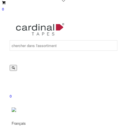
0
Suche
nach:
0