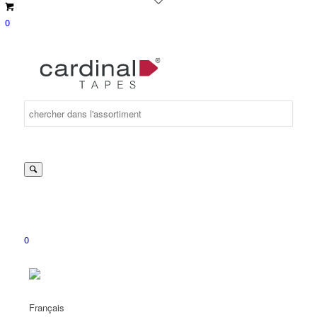
0
Suche
nach:
0