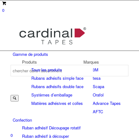
0
Gamme de produits
Produits
Marques
Tous les produits
3M
Rubans adhésifs simple face
tesa
Suche
Rubans adhésifs double face
Scapa
Systèmes d’emballage
Orafol
Matières adhésives et colles
Advance Tapes
nach:
AFTC
Confection
Ruban adhésif Découpage rotatif
0
Ruban adhésif à découper