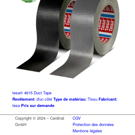
tesa® 4615 Duct Tape
Revêtement:
d'un côté
Type de matériau:
Tissu
Fabricant:
tesa
Prix sur demande
Copyright © 2024 – Cardinal
CGV
GmbH
Protection des données
Mentions légales