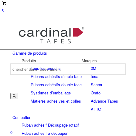
0
Gamme de produits
Produits
Marques
Tous les produits
3M
Rubans adhésifs simple face
tesa
Suche
Rubans adhésifs double face
Scapa
Systèmes d’emballage
Orafol
Matières adhésives et colles
Advance Tapes
nach:
AFTC
Confection
Ruban adhésif Découpage rotatif
0
Ruban adhésif à découper