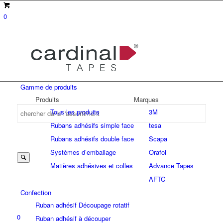
0
Gamme de produits
Produits
Marques
Tous les produits
3M
Rubans adhésifs simple face
tesa
Suche
Rubans adhésifs double face
Scapa
Systèmes d’emballage
Orafol
Matières adhésives et colles
Advance Tapes
nach:
AFTC
Confection
Ruban adhésif Découpage rotatif
0
Ruban adhésif à découper