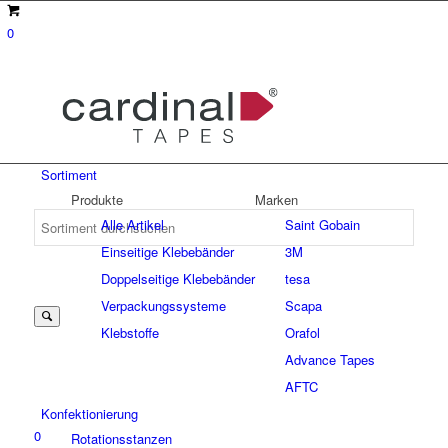
0
Sortiment
Produkte
Marken
Alle Artikel
Saint Gobain
Einseitige Klebebänder
3M
Suche
Doppelseitige Klebebänder
tesa
Verpackungssysteme
Scapa
Klebstoffe
Orafol
nach:
Advance Tapes
AFTC
Konfektionierung
0
Rotationsstanzen