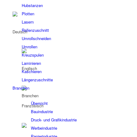
Hubstanzen
Plotten
Lasern
Rollenzuschnitt
Umrollschneiden
Umrollen
Kreuzspulen
Laminieren
Kaschieren
Längenzuschnitte
Branchen
Branchen
Übersicht
Bauindustrie
Druck- und Grafikindustrie
Werbeindustrie
Papierindustrie