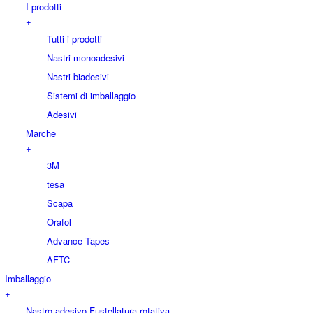
I prodotti
+
Tutti i prodotti
Nastri monoadesivi
Nastri biadesivi
Sistemi di imballaggio
Adesivi
Marche
+
3M
tesa
Scapa
Orafol
Advance Tapes
AFTC
Imballaggio
+
Nastro adesivo Fustellatura rotativa