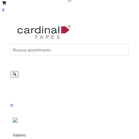
0
Suche
nach:
0