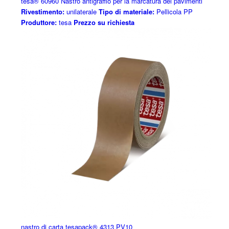
tesa® 60960 Nastro antigraffio per la marcatura dei pavimenti
Rivestimento:
unilaterale
Tipo di materiale:
Pellicola PP
Produttore:
tesa
Prezzo su richiesta
nastro di carta tesapack® 4313 PV10