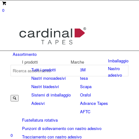
0
Assortimento
Imballaggio
I prodotti
Marche
Nastro
Tutti i prodotti
3M
adesivo
Nastri monoadesivi
tesa
Suche
Nastri biadesivi
Scapa
Sistemi di imballaggio
Orafol
Adesivi
Advance Tapes
nach:
AFTC
Fustellatura rotativa
Punzoni di sollevamento con nastro adesivo
0
Tracciamento con nastro adesivo