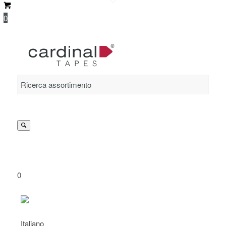
0
Suche
nach:
0