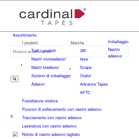
Assortimento
Imballaggio
I prodotti
Marche
Nastro
Tutti i prodotti
3M
adesivo
Nastri monoadesivi
tesa
Nastri biadesivi
Scapa
Sistemi di imballaggio
Orafol
Adesivi
Advance Tapes
AFTC
Fustellatura rotativa
Punzoni di sollevamento con nastro adesivo
0
Tracciamento con nastro adesivo
Laseratura con nastro adesivo
Rotolo di nastro adesivo tagliato