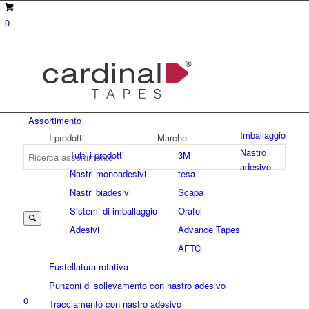
0
Assortimento
Imballaggio
I prodotti
Marche
Nastro
Tutti i prodotti
3M
adesivo
Nastri monoadesivi
tesa
Suche
Nastri biadesivi
Scapa
Sistemi di imballaggio
Orafol
Adesivi
Advance Tapes
nach:
AFTC
Fustellatura rotativa
Punzoni di sollevamento con nastro adesivo
0
Tracciamento con nastro adesivo